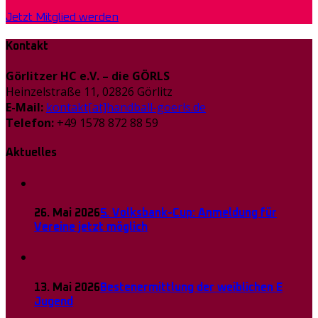
Jetzt Mitglied werden
Kontakt
Görlitzer HC e.V. – die GÖRLS
Heinzelstraße 11, 02826 Görlitz
E-Mail:
kontakt[at]handball-goerls.de
Telefon:
+49 1578 872 88 59
Aktuelles
26. Mai 2026
5. Volksbank-Cup: Anmeldung für
Vereine jetzt möglich
13. Mai 2026
Bestenermittlung der weiblichen E
Jugend