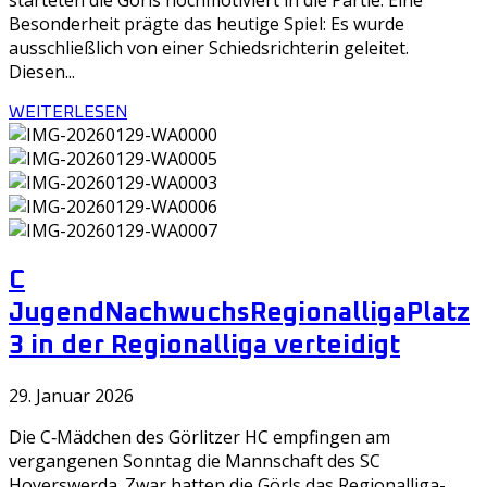
starteten die Görls hochmotiviert in die Partie. Eine
Besonderheit prägte das heutige Spiel: Es wurde
ausschließlich von einer Schiedsrichterin geleitet.
Diesen...
WEITERLESEN
C
Jugend
Nachwuchs
Regionalliga
Platz
3 in der Regionalliga verteidigt
29. Januar 2026
Die C‑Mädchen des Görlitzer HC empfingen am
vergangenen Sonntag die Mannschaft des SC
Hoyerswerda. Zwar hatten die Görls das Regionalliga-