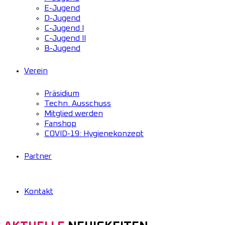
E-Jugend
D-Jugend
C-Jugend I
C-Jugend II
B-Jugend
Verein
Präsidium
Techn. Ausschuss
Mitglied werden
Fanshop
COVID-19: Hygienekonzept
Partner
Kontakt