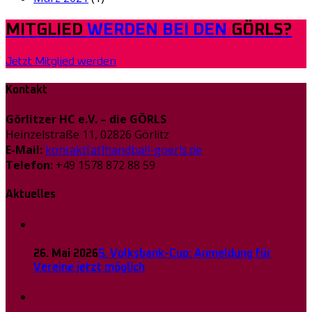
MITGLIED
WERDEN BEI DEN
GÖRLS?
Jetzt Mitglied werden
Kontakt
Görlitzer HC e.V. – die GÖRLS
Heinzelstraße 11, 02826 Görlitz
E-Mail:
kontakt[at]handball-goerls.de
Telefon:
+49 1578 872 88 59
Aktuelles
26. Mai 2026
5. Volksbank-Cup: Anmeldung für
Vereine jetzt möglich