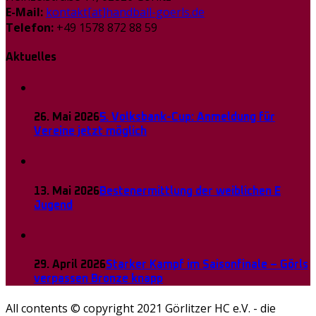
E-Mail:
kontakt[at]handball-goerls.de
Telefon:
+49 1578 872 88 59
Aktuelles
26. Mai 2026
5. Volksbank-Cup: Anmeldung für
Vereine jetzt möglich
13. Mai 2026
Bestenermittlung der weiblichen E
Jugend
29. April 2026
Starker Kampf im Saisonfinale – Görls
verpassen Bronze knapp
All contents © copyright 2021 Görlitzer HC e.V. - die