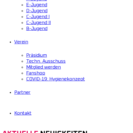
E-Jugend
D-Jugend
C-Jugend I
C-Jugend II
B-Jugend
Verein
Präsidium
Techn. Ausschuss
Mitglied werden
Fanshop
COVID-19: Hygienekonzept
Partner
Kontakt