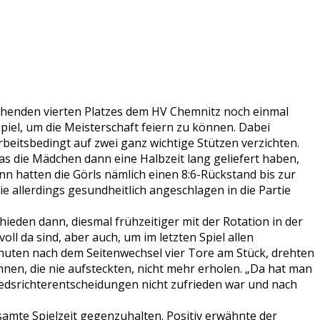
stehenden vierten Platzes dem HV Chemnitz noch einmal
iel, um die Meisterschaft feiern zu können. Dabei
beitsbedingt auf zwei ganz wichtige Stützen verzichten.
„Was die Mädchen dann eine Halbzeit lang geliefert haben,
n hatten die Görls nämlich einen 8:6-Rückstand bis zur
 allerdings gesundheitlich angeschlagen in die Partie
chieden dann, diesmal frühzeitiger mit der Rotation in der
ll da sind, aber auch, um im letzten Spiel allen
Minuten nach dem Seitenwechsel vier Tore am Stück, drehten
innen, die nie aufsteckten, nicht mehr erholen. „Da hat man
iedsrichterentscheidungen nicht zufrieden war und nach
samte Spielzeit gegenzuhalten. Positiv erwähnte der