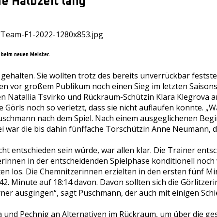
e Halbzeit lang
 beim neuen Meister.
l gehalten. Sie wollten trotz des bereits unverrückbar fest
n vor großem Publikum noch einen Sieg im letzten Saisonsp
n Natallia Tsvirko und Rückraum-Schützin Klara Klegrova ar
ie Görls noch so verletzt, dass sie nicht auflaufen konnte. 
Puschmann nach dem Spiel. Nach einem ausgeglichenen Begin
war die bis dahin fünffache Torschützin Anne Neumann, die
cht entschieden sein würde, war allen klar. Die Trainer ents
rinnen in der entscheidenden Spielphase konditionell noch vo
ten los. Die Chemnitzerinnen erzielten in den ersten fünf 
42. Minute auf 18:14 davon. Davon sollten sich die Görlitzer
rner ausgingen“, sagt Puschmann, der auch mit einigen Sch
ova und Pechnig an Alternativen im Rückraum, um über die ge