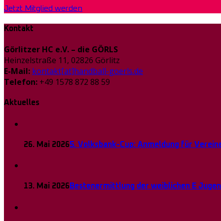
Jetzt Mitglied werden
Kontakt
Görlitzer HC e.V. – die GÖRLS
Heinzelstraße 11, 02826 Görlitz
E-Mail:
kontakt[at]handball-goerls.de
Telefon:
+49 1578 872 88 59
Aktuelles
26. Mai 2026
5. Volksbank-Cup: Anmeldung für Vereine
13. Mai 2026
Bestenermittlung der weiblichen E Juge