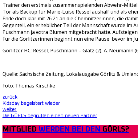
Trainer den erstmals zusammenspielenden Abwehr-Mittelbl
Tor als Backup für Marie-Luise Ressel aushalf und als ehe
Ende doch klar mit 26:21 an die Chemnitzerinnen, die damit 
Gegenteil, ein erheblicher Teil der Mannschaft wurde im A
Puschmann ja extra Blumen mitgebracht hatte. Aufsteigen 
Für die Görlitzerinnen beginnt nun eine Pause, bevor im Ju
Görlitzer HC: Ressel, Puschmann – Glatz (2), A. Neumamn (6)
Quelle: Sächsische Zeitung, Lokalausgabe Görlitz & Umla
Foto: Thomas Kirschke
zurück
Kidsday begeistert wieder
weiter
Die GÖRLS begrüßen einen neuen Partner
MITGLIED
WERDEN BEI DEN
GÖRLS?