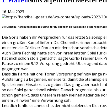
1. Frauen
Görls ärgern den Meister ein
16. Mai 2023
Die Oberliga-Handballerinnen des Görlitzer HC beenden die Saison mit einer Niederlage
Die Görls haben ihr Versprechen für das letzte Saisonspie
einen großen Kampf liefern. Die Chemnitzerinnen brauchte
mussten die Görlitzer Frauen mit der schon verabschiedete
Auch Clara Pechnig hatte sich vor ihrem letzten Spiel für d
hat mich schon stolz gemacht“, sagte Görls-Trainer Dirk 
Pause zu einem 9:12-Vorsprung gedreht. Überragend dabei 
gegangen war.
Dass die Partie mit drei Toren Vorsprung definitiv lange ni
Aufstellung zu beginnen, einerseits, damit die Stammspiele
Spielerinnen Einsatzzeit zu geben. Das ging aber nach hin
so das Spiel ganz schnell wieder. Danach zogen sie bis zur 
schon gemerkt, dass unserem relativ kleinen Kader die Kö
einem „Hinweis“ eine Verwarnung sah.
Letztlich fehlte es angesichts der nicht spielenden Klegr