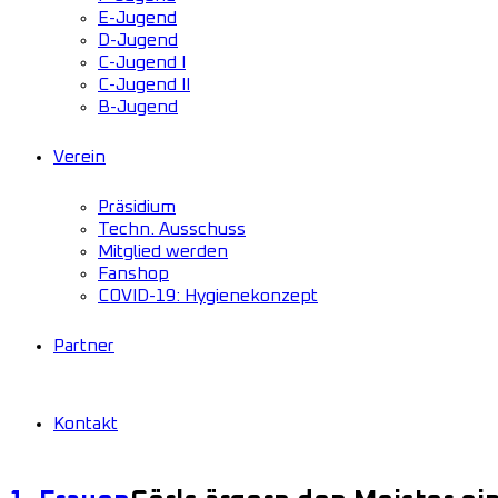
E-Jugend
D-Jugend
C-Jugend I
C-Jugend II
B-Jugend
Verein
Präsidium
Techn. Ausschuss
Mitglied werden
Fanshop
COVID-19: Hygienekonzept
Partner
Kontakt