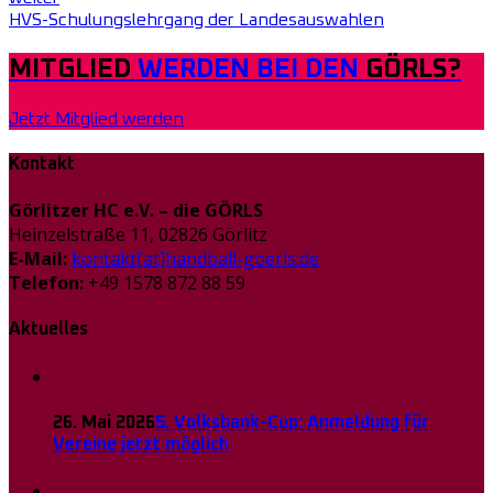
HVS-Schulungslehrgang der Landesauswahlen
MITGLIED
WERDEN BEI DEN
GÖRLS?
Jetzt Mitglied werden
Kontakt
Görlitzer HC e.V. – die GÖRLS
Heinzelstraße 11, 02826 Görlitz
E-Mail:
kontakt[at]handball-goerls.de
Telefon:
+49 1578 872 88 59
Aktuelles
26. Mai 2026
5. Volksbank-Cup: Anmeldung für
Vereine jetzt möglich