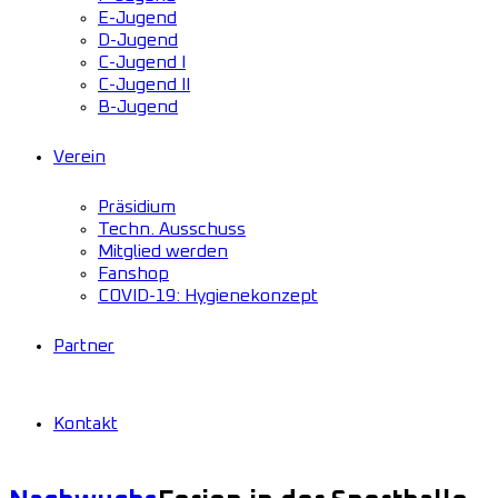
E-Jugend
D-Jugend
C-Jugend I
C-Jugend II
B-Jugend
Verein
Präsidium
Techn. Ausschuss
Mitglied werden
Fanshop
COVID-19: Hygienekonzept
Partner
Kontakt