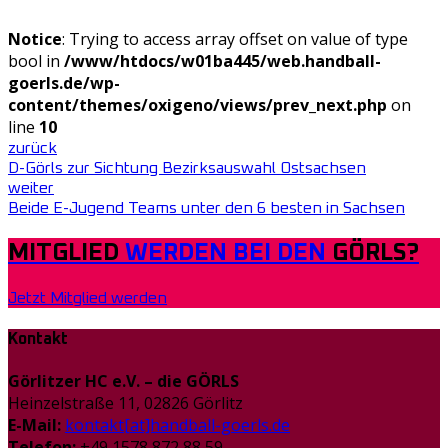
Notice
: Trying to access array offset on value of type
bool in
/www/htdocs/w01ba445/web.handball-
goerls.de/wp-
content/themes/oxigeno/views/prev_next.php
on
line
10
zurück
D-Görls zur Sichtung Bezirksauswahl Ostsachsen
weiter
Beide E-Jugend Teams unter den 6 besten in Sachsen
MITGLIED
WERDEN BEI DEN
GÖRLS?
Jetzt Mitglied werden
Kontakt
Görlitzer HC e.V. – die GÖRLS
Heinzelstraße 11, 02826 Görlitz
E-Mail:
kontakt[at]handball-goerls.de
Telefon:
+49 1578 872 88 59