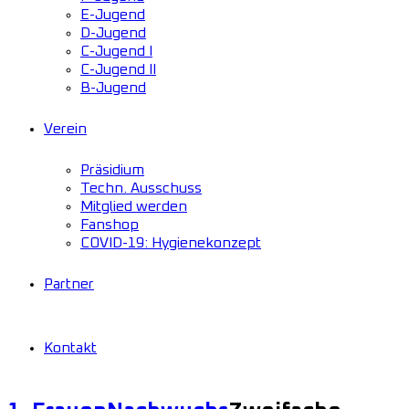
E-Jugend
D-Jugend
C-Jugend I
C-Jugend II
B-Jugend
Verein
Präsidium
Techn. Ausschuss
Mitglied werden
Fanshop
COVID-19: Hygienekonzept
Partner
Kontakt