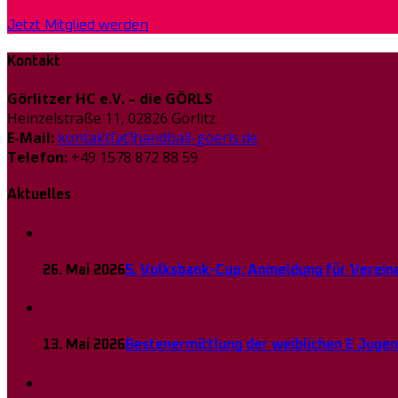
Jetzt Mitglied werden
Kontakt
Görlitzer HC e.V. – die GÖRLS
Heinzelstraße 11, 02826 Görlitz
E-Mail:
kontakt[at]handball-goerls.de
Telefon:
+49 1578 872 88 59
Aktuelles
26. Mai 2026
5. Volksbank-Cup: Anmeldung für Vereine
13. Mai 2026
Bestenermittlung der weiblichen E Juge