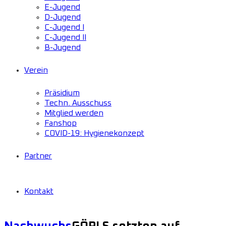
E-Jugend
D-Jugend
C-Jugend I
C-Jugend II
B-Jugend
Verein
Präsidium
Techn. Ausschuss
Mitglied werden
Fanshop
COVID-19: Hygienekonzept
Partner
Kontakt