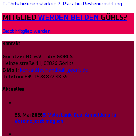
E-Görls belegen starken 2. Platz bei Bestenermittlung
MITGLIED
WERDEN BEI DEN
GÖRLS?
Jetzt Mitglied werden
Kontakt
Görlitzer HC e.V. – die GÖRLS
Heinzelstraße 11, 02826 Görlitz
E-Mail:
kontakt[at]handball-goerls.de
Telefon:
+49 1578 872 88 59
Aktuelles
26. Mai 2026
5. Volksbank-Cup: Anmeldung für
Vereine jetzt möglich