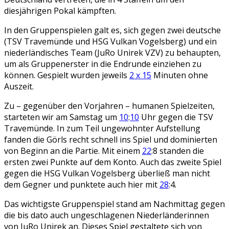
diesjährigen Pokal kämpften.
In den Gruppenspielen galt es, sich gegen zwei deutsche
(TSV Travemünde und HSG Vulkan Vogelsberg) und ein
niederländisches Team (JuRo Unirek VZV) zu behaupten,
um als Gruppenerster in die Endrunde einziehen zu
können. Gespielt wurden jeweils
2 x 15
Minuten ohne
Auszeit.
Zu – gegenüber den Vorjahren – humanen Spielzeiten,
starteten wir am Samstag um
10
:
10
Uhr gegen die TSV
Travemünde. In zum Teil ungewohnter Aufstellung
fanden die Görls recht schnell ins Spiel und dominierten
von Beginn an die Partie. Mit einem
22
:8 standen die
ersten zwei Punkte auf dem Konto. Auch das zweite Spiel
gegen die HSG Vulkan Vogelsberg überließ man nicht
dem Gegner und punktete auch hier mit
28
:4.
Das wichtigste Gruppenspiel stand am Nachmittag gegen
die bis dato auch ungeschlagenen Niederländerinnen
von JuRo Unirek an. Dieses Spiel gestaltete sich von