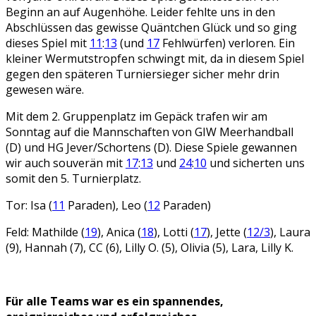
Beginn an auf Augenhöhe. Leider fehlte uns in den
Abschlüssen das gewisse Quäntchen Glück und so ging
dieses Spiel mit
11
:
13
(und
17
Fehlwürfen) verloren. Ein
kleiner Wermutstropfen schwingt mit, da in diesem Spiel
gegen den späteren Turniersieger sicher mehr drin
gewesen wäre.
Mit dem 2. Gruppenplatz im Gepäck trafen wir am
Sonntag auf die Mannschaften von GIW Meerhandball
(D) und HG Jever/Schortens (D). Diese Spiele gewannen
wir auch souverän mit
17
:
13
und
24
:
10
und sicherten uns
somit den 5. Turnierplatz.
Tor: Isa (
11
Paraden), Leo (
12
Paraden)
Feld: Mathilde (
19
), Anica (
18
), Lotti (
17
), Jette (
12/3
), Laura
(9), Hannah (7), CC (6), Lilly O. (5), Olivia (5), Lara, Lilly K.
Für alle Teams war es ein spannendes,