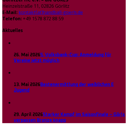
Heinzelstraße 11, 02826 Görlitz
E-Mail:
kontakt[at]handball-goerls.de
Telefon:
+49 1578 872 88 59
Aktuelles
26. Mai 2026
5. Volksbank-Cup: Anmeldung für
Vereine jetzt möglich
13. Mai 2026
Bestenermittlung der weiblichen E
Jugend
29. April 2026
Starker Kampf im Saisonfinale – Görls
verpassen Bronze knapp