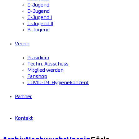
E-Jugend
D-Jugend
C-Jugend I
C-Jugend II
B-Jugend
Verein
Präsidium
Techn. Ausschuss
Mitglied werden
Fanshop
COVID-19: Hygienekonzept
Partner
Kontakt