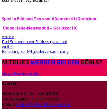
Eckhardt (1), Szymczak (3)
Spiel in Bild und Ton vom #DamenstiftGorlicium:
Union Halle-Neustadt II
–
Görlitzer HC
zurück
Drei Sekunden vor Schluss ganz cool
weiter
Einladung zur Mitgliederversammlung
MITGLIED
WERDEN BEI DEN
GÖRLS?
Jetzt Mitglied werden
Kontakt
Görlitzer HC e.V. – die GÖRLS
Heinzelstraße 11, 02826 Görlitz
E-Mail:
kontakt[at]handball-goerls.de