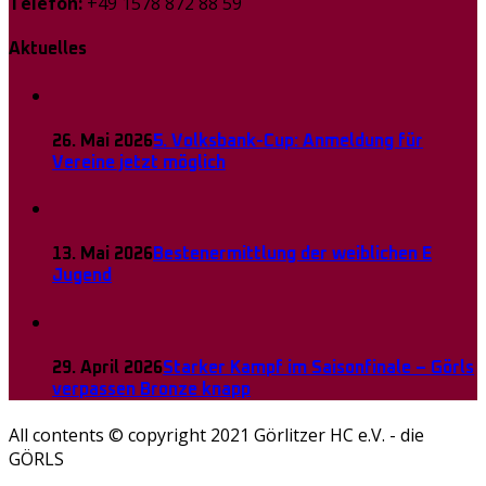
Telefon:
+49 1578 872 88 59
Aktuelles
26. Mai 2026
5. Volksbank-Cup: Anmeldung für
Vereine jetzt möglich
13. Mai 2026
Bestenermittlung der weiblichen E
Jugend
29. April 2026
Starker Kampf im Saisonfinale – Görls
verpassen Bronze knapp
All contents © copyright 2021 Görlitzer HC e.V. - die
GÖRLS