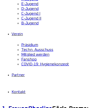
E-Jugend
D-Jugend
C-Jugend I
C-Jugend II
B-Jugend
Verein
Präsidium
Techn. Ausschuss
Mitglied werden
Fanshop
COVID-19: Hygienekonzept
Partner
Kontakt