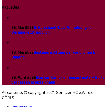
Aktuelles
26. Mai 2026
5. Volksbank-Cup: Anmeldung für
Vereine jetzt möglich
13. Mai 2026
Bestenermittlung der weiblichen E
Jugend
29. April 2026
Starker Kampf im Saisonfinale – Görls
verpassen Bronze knapp
All contents © copyright 2021 Görlitzer HC e.V. - die
GÖRLS
Impressum