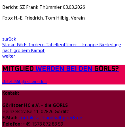
Bericht: SZ Frank Thümmler 03.03.2026
Foto: H.-E. Friedrich, Tom Hilbig, Verein
zurück
Starke Görls fordern Tabellenführer – knappe Niederlage
nach großem Kampf
weiter
MITGLIED
WERDEN BEI DEN
GÖRLS?
Jetzt Mitglied werden
Kontakt
Görlitzer HC e.V. – die GÖRLS
Heinzelstraße 11, 02826 Görlitz
E-Mail:
kontakt[at]handball-goerls.de
Telefon:
+49 1578 872 88 59