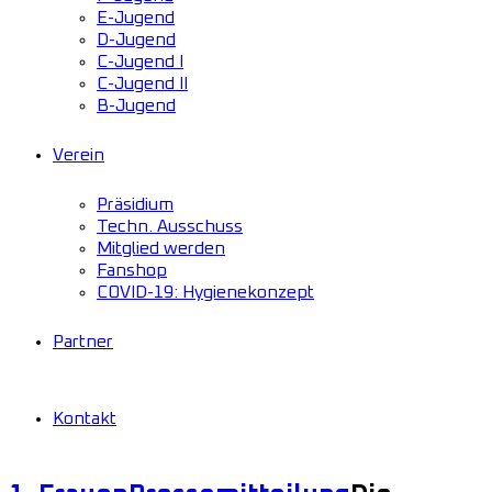
E-Jugend
D-Jugend
C-Jugend I
C-Jugend II
B-Jugend
Verein
Präsidium
Techn. Ausschuss
Mitglied werden
Fanshop
COVID-19: Hygienekonzept
Partner
Kontakt