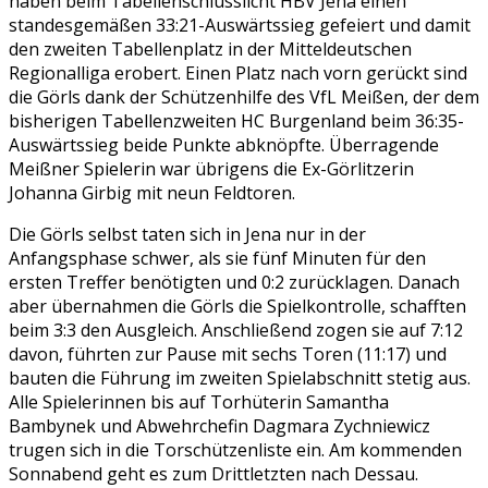
haben beim Tabellenschlusslicht HBV Jena einen
standesgemäßen 33:21-Auswärtssieg gefeiert und damit
den zweiten Tabellenplatz in der Mitteldeutschen
Regionalliga erobert. Einen Platz nach vorn gerückt sind
die Görls dank der Schützenhilfe des VfL Meißen, der dem
bisherigen Tabellenzweiten HC Burgenland beim 36:35-
Auswärtssieg beide Punkte abknöpfte. Überragende
Meißner Spielerin war übrigens die Ex-Görlitzerin
Johanna Girbig mit neun Feldtoren.
Die Görls selbst taten sich in Jena nur in der
Anfangsphase schwer, als sie fünf Minuten für den
ersten Treffer benötigten und 0:2 zurücklagen. Danach
aber übernahmen die Görls die Spielkontrolle, schafften
beim 3:3 den Ausgleich. Anschließend zogen sie auf 7:12
davon, führten zur Pause mit sechs Toren (11:17) und
bauten die Führung im zweiten Spielabschnitt stetig aus.
Alle Spielerinnen bis auf Torhüterin Samantha
Bambynek und Abwehrchefin Dagmara Zychniewicz
trugen sich in die Torschützenliste ein. Am kommenden
Sonnabend geht es zum Drittletzten nach Dessau.