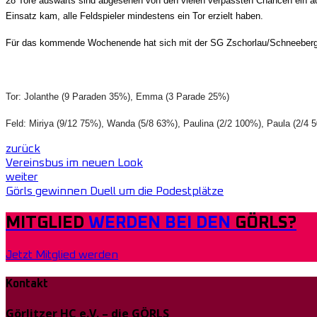
28 Tore auswärts sind abgesehen von den vielen verpassten Chancen ein acht
Einsatz kam, alle Feldspieler mindestens ein Tor erzielt haben.
Für das kommende Wochenende hat sich mit der SG Zschorlau/Schneeberg der
Tor: Jolanthe (9 Paraden 35%), Emma (3 Parade 25%)
Feld: Miriya (9/12 75%), Wanda (5/8 63%), Paulina (2/2 100%), Paula (2/4 5
zurück
Vereinsbus im neuen Look
weiter
Görls gewinnen Duell um die Podestplätze
MITGLIED
WERDEN BEI DEN
GÖRLS?
Jetzt Mitglied werden
Kontakt
Görlitzer HC e.V. – die GÖRLS