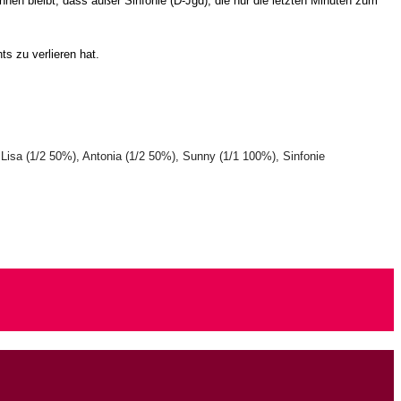
nen bleibt, dass außer Sinfonie (D-Jgd), die nur die letzten Minuten zum
s zu verlieren hat.
 Lisa (1/2 50%), Antonia (1/2 50%), Sunny (1/1 100%), Sinfonie