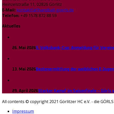
Heinzelstraße 11, 02826 Görlitz
E-Mail:
kontakt[at]handball-goerls.de
Telefon:
+49 1578 872 88 59
Aktuelles
26. Mai 2026
5. Volksbank-Cup: Anmeldung für Vereine
13. Mai 2026
Bestenermittlung der weiblichen E Juge
29. April 2026
Starker Kampf im Saisonfinale – Görls
All contents © copyright 2021 Görlitzer HC e.V. - die GÖRLS
Impressum