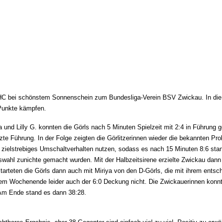
 HC bei schönstem Sonnenschein zum Bundesliga-Verein BSV Zwickau. In die S
 Punkte kämpfen.
 und Lilly G. konnten die Görls nach 5 Minuten Spielzeit mit 2:4 in Führung 
etzte Führung. In der Folge zeigten die Görlitzerinnen wieder die bekannten 
ielstrebiges Umschaltverhalten nutzen, sodass es nach 15 Minuten 8:6 stand.
wahl zunichte gemacht wurden. Mit der Halbzeitsirene erzielte Zwickau dann n
starteten die Görls dann auch mit Miriya von den D-Görls, die mit ihrem ents
iesem Wochenende leider auch der 6:0 Deckung nicht. Die Zwickauerinnen kon
 Am Ende stand es dann 38:28.