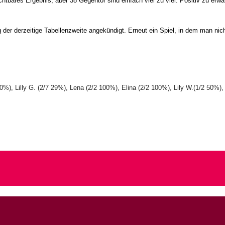
bares Ergebnis, aber 38 Gegentor sind einfach viel zu viel. Positiv zu erwäh
 derzeitige Tabellenzweite angekündigt. Erneut ein Spiel, in dem man nicht
0%), Lilly G. (2/7 29%), Lena (2/2 100%), Elina (2/2 100%), Lily W.(1/2 50%),