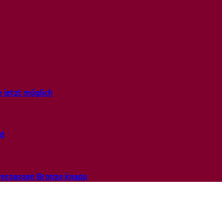
 jetzt möglich
nd
 verpassen Bronze knapp