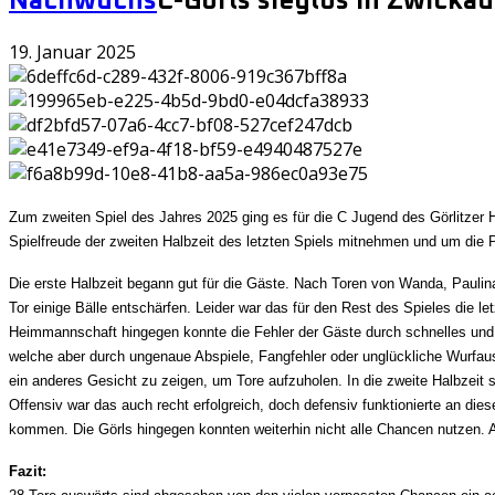
Nachwuchs
C-Görls sieglos in Zwickau
19. Januar 2025
Zum zweiten Spiel des Jahres 2025 ging es für die C Jugend des Görlitzer
Spielfreude der zweiten Halbzeit des letzten Spiels mitnehmen und um die
Die erste Halbzeit begann gut für die Gäste. Nach Toren von Wanda, Paulina
Tor einige Bälle entschärfen. Leider war das für den Rest des Spieles die l
Heimmannschaft hingegen konnte die Fehler der Gäste durch schnelles und z
welche aber durch ungenaue Abspiele, Fangfehler oder unglückliche Wurfaus
ein anderes Gesicht zu zeigen, um Tore aufzuholen. In die zweite Halbzeit 
Offensiv war das auch recht erfolgreich, doch defensiv funktionierte an d
kommen. Die Görls hingegen konnten weiterhin nicht alle Chancen nutzen.
Fazit: