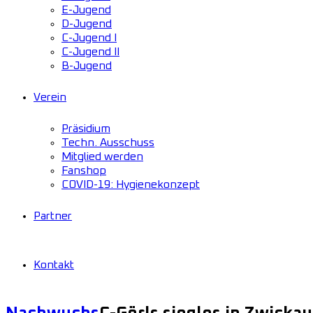
E-Jugend
D-Jugend
C-Jugend I
C-Jugend II
B-Jugend
Verein
Präsidium
Techn. Ausschuss
Mitglied werden
Fanshop
COVID-19: Hygienekonzept
Partner
Kontakt