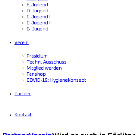
E-Jugend
D-Jugend
C-Jugend I
C-Jugend II
B-Jugend
Verein
Präsidium
Techn. Ausschuss
Mitglied werden
Fanshop
COVID-19: Hygienekonzept
Partner
Kontakt