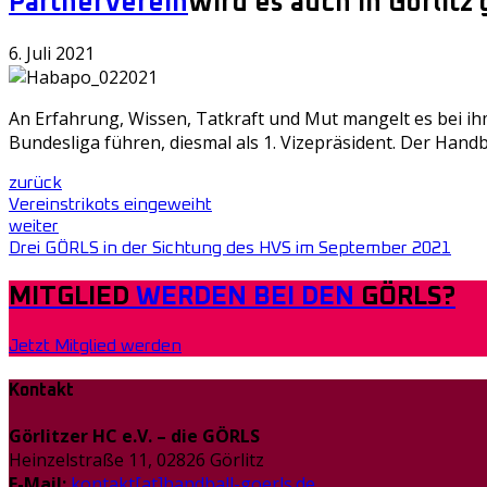
Partner
Verein
Wird es auch in Görlitz
6. Juli 2021
An Erfahrung, Wissen, Tatkraft und Mut mangelt es bei ihm
Bundesliga führen, diesmal als 1. Vizepräsident. Der Han
zurück
Vereinstrikots eingeweiht
weiter
Drei GÖRLS in der Sichtung des HVS im September 2021
MITGLIED
WERDEN BEI DEN
GÖRLS?
Jetzt Mitglied werden
Kontakt
Görlitzer HC e.V. – die GÖRLS
Heinzelstraße 11, 02826 Görlitz
E-Mail:
kontakt[at]handball-goerls.de