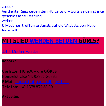
zurück
Verdienter Sieg gegen den HC Leipzig – Görls zeigen starke
geschlossene Leistung
weiter
C Mädchen treffen erstmals auf die Wildcats von Halle-
Neustadt
MITGLIED
WERDEN BEI DEN
GÖRLS?
Jetzt Mitglied werden
Kontakt
Görlitzer HC e.V. – die GÖRLS
Heinzelstraße 11, 02826 Görlitz
E-Mail:
kontakt[at]handball-goerls.de
Telefon:
+49 1578 872 88 59
Aktuelles