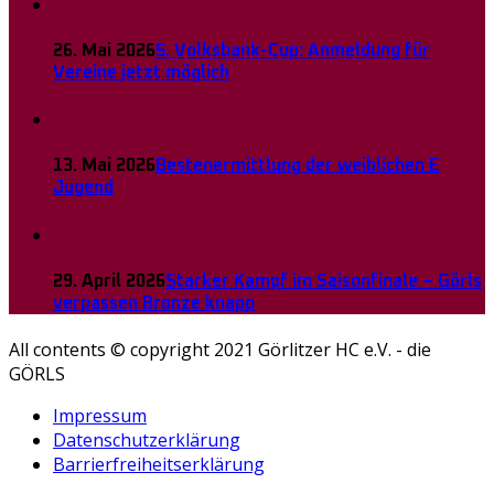
26. Mai 2026
5. Volksbank-Cup: Anmeldung für
Vereine jetzt möglich
13. Mai 2026
Bestenermittlung der weiblichen E
Jugend
29. April 2026
Starker Kampf im Saisonfinale – Görls
verpassen Bronze knapp
All contents © copyright 2021 Görlitzer HC e.V. - die
GÖRLS
Impressum
Datenschutzerklärung
Barrierfreiheitserklärung