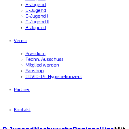
E-Jugend
D-Jugend
C-Jugend I
C-Jugend II
B-Jugend
Verein
Präsidium
Techn. Ausschuss
Mitglied werden
Fanshop
COVID-19: Hygienekonzept
Partner
Kontakt