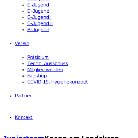
E-Jugend
D-Jugend
C-Jugend I
C-Jugend II
B-Jugend
Verein
Präsidium
Techn. Ausschuss
Mitglied werden
Fanshop
COVID-19: Hygienekonzept
Partner
Kontakt