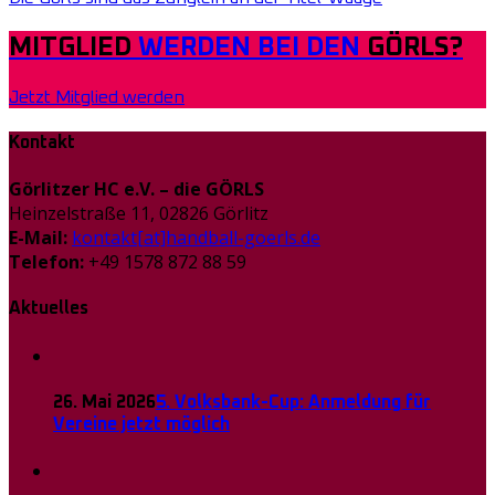
MITGLIED
WERDEN BEI DEN
GÖRLS?
Jetzt Mitglied werden
Kontakt
Görlitzer HC e.V. – die GÖRLS
Heinzelstraße 11, 02826 Görlitz
E-Mail:
kontakt[at]handball-goerls.de
Telefon:
+49 1578 872 88 59
Aktuelles
26. Mai 2026
5. Volksbank-Cup: Anmeldung für
Vereine jetzt möglich