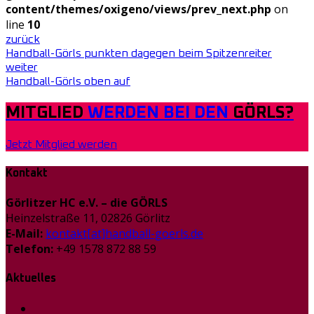
content/themes/oxigeno/views/prev_next.php
on
line
10
zurück
Handball-Görls punkten dagegen beim Spitzenreiter
weiter
Handball-Görls oben auf
MITGLIED
WERDEN BEI DEN
GÖRLS?
Jetzt Mitglied werden
Kontakt
Görlitzer HC e.V. – die GÖRLS
Heinzelstraße 11, 02826 Görlitz
E-Mail:
kontakt[at]handball-goerls.de
Telefon:
+49 1578 872 88 59
Aktuelles