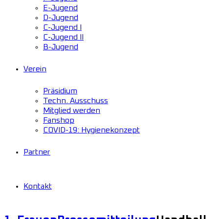
E-Jugend
D-Jugend
C-Jugend I
C-Jugend II
B-Jugend
Verein
Präsidium
Techn. Ausschuss
Mitglied werden
Fanshop
COVID-19: Hygienekonzept
Partner
Kontakt