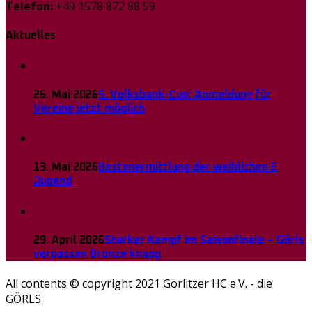
Telefon:
+49 1578 872 88 59
Aktuelles
26. Mai 2026
5. Volksbank-Cup: Anmeldung für
Vereine jetzt möglich
13. Mai 2026
Bestenermittlung der weiblichen E
Jugend
29. April 2026
Starker Kampf im Saisonfinale – Görls
verpassen Bronze knapp
All contents © copyright 2021 Görlitzer HC e.V. - die
GÖRLS