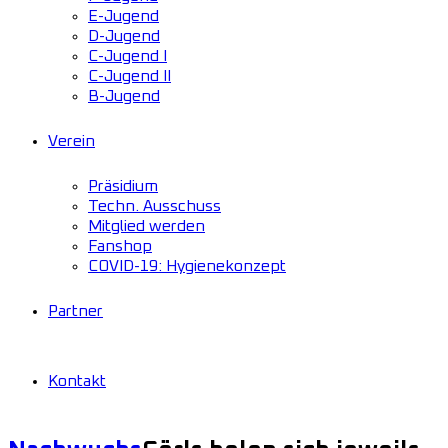
E-Jugend
D-Jugend
C-Jugend I
C-Jugend II
B-Jugend
Verein
Präsidium
Techn. Ausschuss
Mitglied werden
Fanshop
COVID-19: Hygienekonzept
Partner
Kontakt