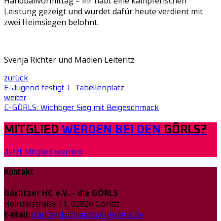
Handballvormittag – ihr habt eine kämpferischen
Leistung gezeigt und wurdet dafür heute verdient mit
zwei Heimsiegen belohnt.
Svenja Richter und Madlen Leiteritz
zurück
E-Jugend festigt 1. Tabellenplatz
weiter
C-GÖRLS: Wichtiger Sieg mit Beigeschmack
MITGLIED
WERDEN BEI DEN
GÖRLS?
Jetzt Mitglied werden
Kontakt
Görlitzer HC e.V. – die GÖRLS
Heinzelstraße 11, 02826 Görlitz
E-Mail:
kontakt[at]handball-goerls.de