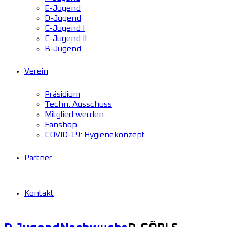
E-Jugend
D-Jugend
C-Jugend I
C-Jugend II
B-Jugend
Verein
Präsidium
Techn. Ausschuss
Mitglied werden
Fanshop
COVID-19: Hygienekonzept
Partner
Kontakt