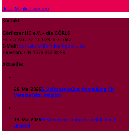
Jetzt Mitglied werden
Kontakt
Görlitzer HC e.V. – die GÖRLS
Heinzelstraße 11, 02826 Görlitz
E-Mail:
kontakt[at]handball-goerls.de
Telefon:
+49 1578 872 88 59
Aktuelles
26. Mai 2026
5. Volksbank-Cup: Anmeldung für
Vereine jetzt möglich
13. Mai 2026
Bestenermittlung der weiblichen E
Jugend